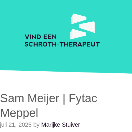
Skip to main content
Accessibility Feedback
Schroth Praktijkzoeker
Sam Meijer | Fytac
Meppel
juli 21, 2025
by
Marijke Stuiver