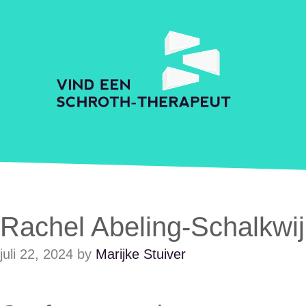
Skip to main content
Accessibility Feedback
Schroth Praktijkzoeker
Rachel Abeling-Schalkwijk
juli 22, 2024
by
Marijke Stuiver