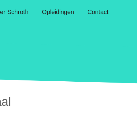
er Schroth
Opleidingen
Contact
aal