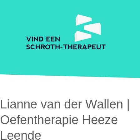
Skip to main content
Accessibility Feedback
Schroth Praktijkzoeker
Lianne van der Wallen |
Oefentherapie Heeze
Leende