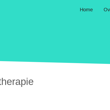
Home
Ov
therapie