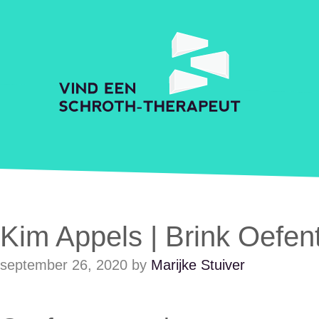
Skip to main content
Accessibility Feedback
Schroth Praktijkzoeker
Kim Appels | Brink Oefen
september 26, 2020
by
Marijke Stuiver