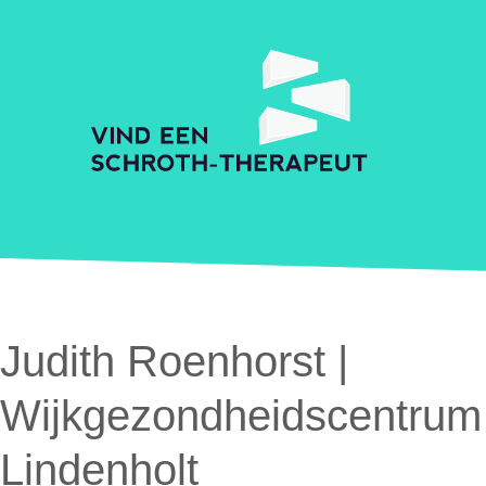
Skip to main content
Accessibility Feedback
Schroth Praktijkzoeker
Judith Roenhorst |
Wijkgezondheidscentrum
Lindenholt