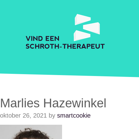
Skip to main content
Accessibility Feedback
Schroth Praktijkzoeker
Marlies Hazewinkel
oktober 26, 2021
by
smartcookie