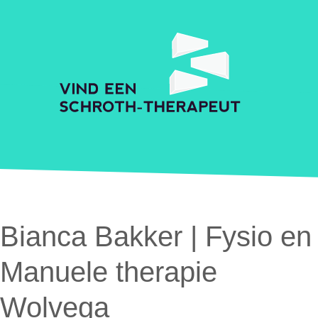
Skip to main content
Accessibility Feedback
Schroth Praktijkzoeker
Bianca Bakker | Fysio en
Manuele therapie
Wolvega