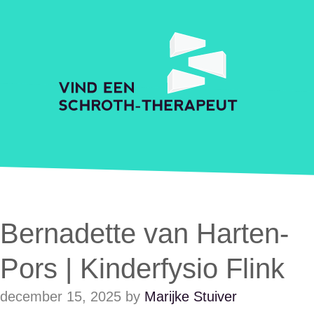
Skip to main content
Accessibility Feedback
Schroth Praktijkzoeker
Bernadette van Harten-
Pors | Kinderfysio Flink
december 15, 2025
by
Marijke Stuiver