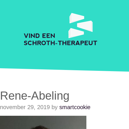
Skip to main content
Accessibility Feedback
Schroth Praktijkzoeker
Rene-Abeling
november 29, 2019
by
smartcookie