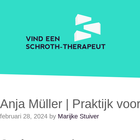
Skip to main content
Accessibility Feedback
Schroth Praktijkzoeker
Anja Müller | Praktijk vo
februari 28, 2024
by
Marijke Stuiver