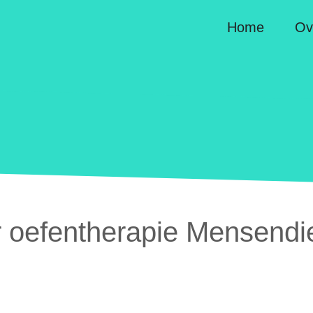
Home
Ov
or oefentherapie Mensendi