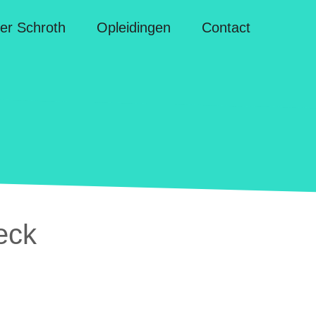
er Schroth
Opleidingen
Contact
eck