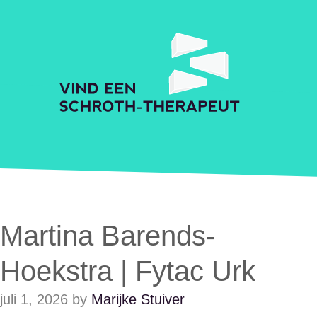
Skip to main content
Accessibility Feedback
Schroth Praktijkzoeker
Martina Barends-
Hoekstra | Fytac Urk
juli 1, 2026
by
Marijke Stuiver